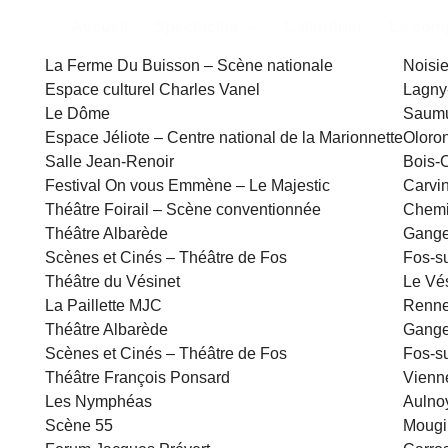
Accueil
Spectacles
Calendrier
La com
La Ferme Du Buisson – Scène nationale
Noisie
Espace culturel Charles Vanel
Lagny
Le Dôme
Saumu
Espace Jéliote – Centre national de la Marionnette
Oloron
Salle Jean-Renoir
Bois-
Festival On vous Emmène – Le Majestic
Carvin
Théâtre Foirail – Scène conventionnée
Chemi
Théâtre Albarède
Gange
Scènes et Cinés – Théâtre de Fos
Fos-su
Théâtre du Vésinet
Le Vés
La Paillette MJC
Renne
Théâtre Albarède
Gange
Scènes et Cinés – Théâtre de Fos
Fos-su
Théâtre François Ponsard
Vienn
Les Nymphéas
Aulno
Scène 55
Mougi