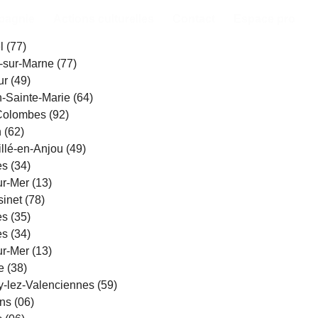
pagnie
Actions culturelles
Contact
Espace pro
l (77)
-sur-Marne (77)
r (49)
-Sainte-Marie (64)
Colombes (92)
 (62)
llé-en-Anjou (49)
s (34)
r-Mer (13)
inet (78)
s (35)
s (34)
r-Mer (13)
e (38)
y-lez-Valenciennes (59)
ns (06)