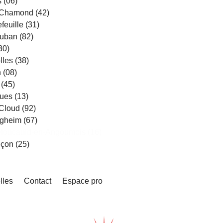
 (06)
-Chamond (42)
feuille (31)
uban (82)
30)
lles (38)
 (08)
 (45)
ues (13)
Cloud (92)
igheim (67)
foucauld-en-Angoumois (16)
çon (25)
lles
Contact
Espace pro