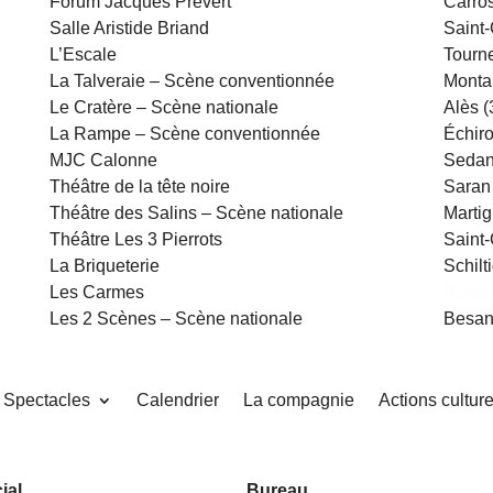
Forum Jacques Prévert
Carros
Salle Aristide Briand
Saint
L’Escale
Tourne
La Talveraie – Scène conventionnée
Monta
Le Cratère – Scène nationale
Alès (
La Rampe – Scène conventionnée
Échiro
MJC Calonne
Sedan
Théâtre de la tête noire
Saran
Théâtre des Salins – Scène nationale
Martig
Théâtre Les 3 Pierrots
Saint-
La Briqueterie
Schilt
Les Carmes
Roche
Les 2 Scènes – Scène nationale
Besan
Spectacles
Calendrier
La compagnie
Actions culture
ial
Bureau