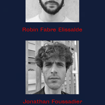
Robin Fabre Elissalde
Jonathan Foussadier